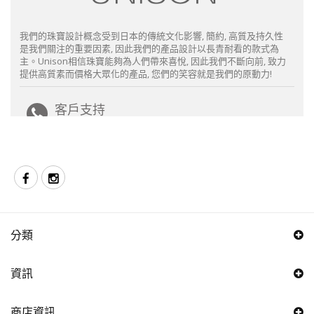
我們的珠寶設計概念受到日本的傳統文化影響, 簡約, 高質及持久性
是我們關注的重要因素, 因此我們的產品設計以長青耐看的款式為
主。Unison相信珠寶能夠為人們帶來喜悅, 因此我們不斷向前, 致力
提供高質素而價格大眾化的產品, 您們的笑容就是我們的原動力!
客戶支持
電郵 : sales@unison.com.hk
電話 : +852 2723 8020
辦公時間 : 星期一至五9:30 - 18:30 (星期六,日,公眾假期及
展覽期間休息)
Follow us
Facebook
Instagram
分類
資訊
商店資訊